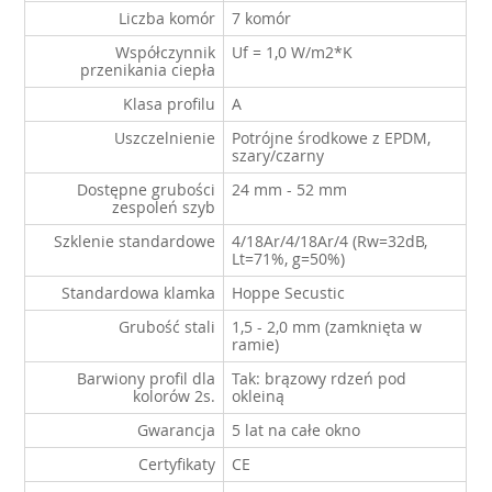
Liczba komór
7 komór
Współczynnik
Uf = 1,0 W/m
2
*K
przenikania ciepła
Klasa profilu
A
Uszczelnienie
Potrójne środkowe z EPDM,
szary/czarny
Dostępne grubości
24 mm - 52 mm
zespoleń szyb
Szklenie standardowe
4/18Ar/4/18Ar/4 (Rw=32dB,
Lt=71%, g=50%)
Standardowa klamka
Hoppe Secustic
Grubość stali
1,5 - 2,0 mm (zamknięta w
ramie)
Barwiony profil dla
Tak: brązowy rdzeń pod
kolorów 2s.
okleiną
Gwarancja
5 lat na całe okno
Certyfikaty
CE