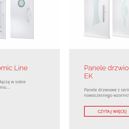
Okna pasywne
Kolekcje ogrodzeń posesyjnych
Okna przesuwne
Okna dwuskrzydłowe
mic Line
Panele drzwi
EK
łączą w sobie
niu...
Panele drzwiowe z seri
nowoczesnego wzornict
CZYTAJ WIĘCEJ