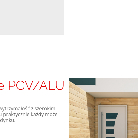
we PCV/ALU
wytrzymałość z szerokim
u praktycznie każdy może
udynku.