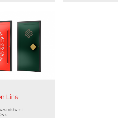
n Line
wzornictwie i
w o...