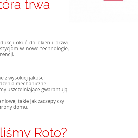
tóra trwa
Okna pasywne
Kolekcje ogrodzeń posesyjnych
Okna przesuwne
Okna dwuskrzydłowe
dukcji okuć do okien i drzwi.
westycjom w nowe technologie,
rencji.
 z wysokiej jakości
odzenia mechaniczne.
y uszczelniające gwarantują
niowe, takie jak zaczepy czy
chrony domu.
liśmy Roto?