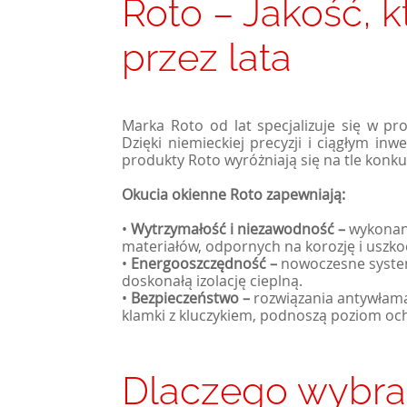
Roto – Jakość, k
przez lata
Marka Roto od lat specjalizuje się w pro
Dzięki niemieckiej precyzji i ciągłym in
produkty Roto wyróżniają się na tle konku
Okucia okienne Roto zapewniają:
•
Wytrzymałość i niezawodność –
wykonane
materiałów, odpornych na korozję i uszk
•
Energooszczędność –
nowoczesne system
doskonałą izolację cieplną.
•
Bezpieczeństwo –
rozwiązania antywłama
klamki z kluczykiem, podnoszą poziom o
Dlaczego wybra