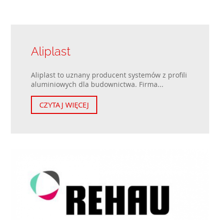
Aliplast
Aliplast to uznany producent systemów z profili
aluminiowych dla budownictwa. Firma...
CZYTAJ WIĘCEJ