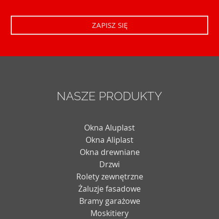
NASZE PRODUKTY
Okna Aluplast
Okna Aliplast
Okna drewniane
Drzwi
Rolety zewnętrzne
Żaluzje fasadowe
Bramy garażowe
Moskitiery