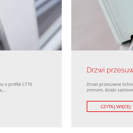
Okna pasywne
Kolekcje ogrodzeń posesyjnych
Okna przesuwne
Okna dwuskrzydłowe
Drzwi przesu
u o profile CT70
Drzwi przesuwne Schüc
,...
zimnem, dzięki zastoso
CZYTAJ WIĘCEJ