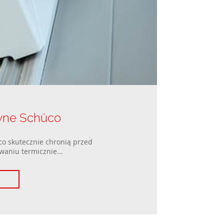
wne Schüco
o skutecznie chronią przed
waniu termicznie...