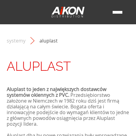
PL
IT
FR
DE
EN
OKNA
OKNA PCV
DRZWI
KIM JESTEŚMY
OKNA ALUMINIOWE
PRODUKTY
DRZWI PCV
OKNA DREWNIANE
INSPIRACJE
FIRMA
DRZWI ALUMINIOWE
PANELE DRZWIOWE
SYSTEMY
OKNA ENERGOOSZCZĘDNE
TRANSPORT
DRZWI DREWNIANE
NASZE REALIZACJE
DLA BIZNESU
ROLETY ZEWNĘTRZNE
ALUPLAST
AIKON BOX
DRZWI WEJŚCIOWE
OKNA DO WNĘTRZ
ŻALUZJE FASADOWE
MONTAŻYSTA
KONTAKT
VEKA
AKTUALNOŚCI
systemy
aluplast
RODZAJE OKIEN
BRAMY GARAŻOWE
DEWELOPER
SALAMANDER
BLOG
KOLORY OKIEN
MOSKITIERY
ARCHITEKT
SCHÜCO
NASZE ZALETY
STYLE ARCHITEKTONICZNE
SZYBY ORNAMENTOWE
INWESTOR
ALIPLAST
SZKLANE BALUSTRADY
SPRZEDAWCA
REHAU
OGRODZENIA POSESYJNE
MACO
ALUPLAST
GU
SELVE
ROTO
WINKHAUS
SIGENIA
Aluplast to jeden z największych dostawców
systemów okiennych z PVC.
Przedsiębiorstwo
założone w Niemczech w 1982 roku dziś jest firmą
działającą na całym świecie. Bogata oferta i
innowacyjne podejście do wymagań klientów to jedne
z głównych powodów osiągnięcia przez Aluplast
pozycji lidera.
Aluplast dba by nowe rozwiązania były wprowadzane