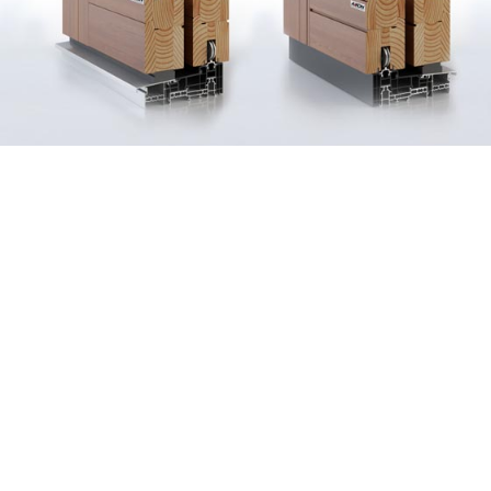
Okna pasywne
Kolekcje ogrodzeń posesyjnych
Okna przesuwne
Okna dwuskrzydłowe