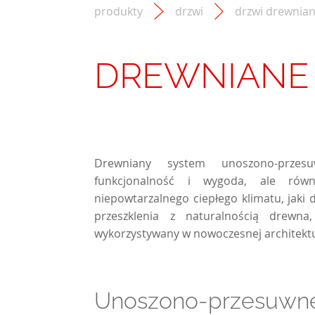
produkty
drzwi
drzwi drewnia
DREWNIANE 
Drewniany system unoszono-przes
funkcjonalność i wygoda, ale równi
niepowtarzalnego ciepłego klimatu, jaki 
przeszklenia z naturalnością drewna,
wykorzystywany w nowoczesnej architekt
Unoszono-przesuw