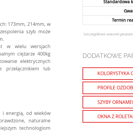
Standardowa 
Gwa
Termin rea
iach: 173mm, 214mm, w
 zespolenia szyb może
*szczegółowe warunki gwaranc
m.
t w wielu wersjach
malnym ciężarze 400kg
DODATKOWE PA
owanie elektrycznych
 przełącznikiem lub
KOLORYSTYKA 
PROFILE OZDOB
SZYBY ORNAME
 i energią, od wieków
OKNA Z ROLET
prawdzone, naturalne
niejszym technologiom