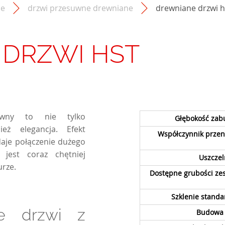
ne
drzwi przesuwne drewniane
drewniane drzwi h
DRZWI HST
uwny to nie tylko
Głębokość za
eż elegancja. Efekt
Współczynnik przen
daje połączenie dużego
 jest coraz chętniej
Uszczel
urze.
Dostępne grubości ze
Szklenie stand
ne drzwi z
Budowa p