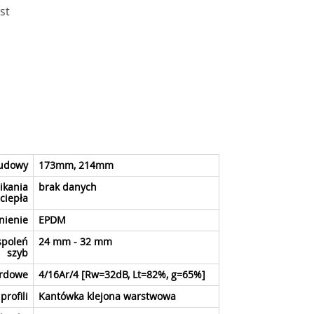
st
budowy
173mm, 214mm
ikania
brak danych
ciepła
nienie
EPDM
spoleń
24 mm - 32 mm
szyb
ardowe
4/16Ar/4 [Rw=32dB, Lt=82%, g=65%]
rofili
Kantówka klejona warstwowa