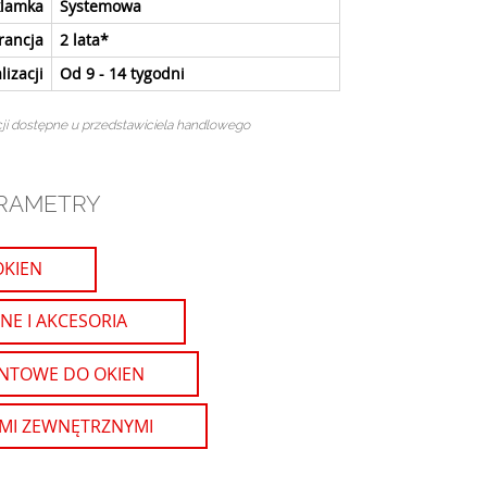
klamka
Systemowa
rancja
2 lata*
lizacji
Od 9 - 14 tygodni
ji dostępne u przedstawiciela handlowego
RAMETRY
OKIEN
NE I AKCESORIA
NTOWE DO OKIEN
AMI ZEWNĘTRZNYMI