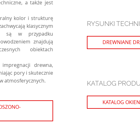
chniczne, a także jest
alny kolor i strukturę
RYSUNKI TECHN
zachwycają klasycznym
ne są w przypadku
 powodzeniem znajdują
DREWNIANE DR
esnych obiektach
 impregnacji drewna,
iając pory i skutecznie
ów atmosferycznych.
KATALOG PROD
KATALOG OKIEN
NOSZONO-